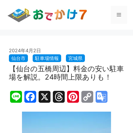
コ
ン
メ
テ
ン
ツ
ニ
へ
ス
ュ
2024年4月2日
キ
ッ
プ
【仙台の五橋周辺】料金の安い駐車
ー
場を解説。24時間上限ありも！
L
F
X
T
P
C
G
i
a
h
i
o
o
n
c
r
n
p
o
e
e
e
t
y
g