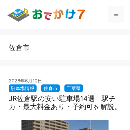
コ
ン
メ
テ
ン
ツ
ニ
へ
ス
佐倉市
ュ
キ
ッ
プ
ー
2026年6月10日
JR佐倉駅の安い駐車場14選｜駅チ
カ・最大料金あり・予約可を解説。