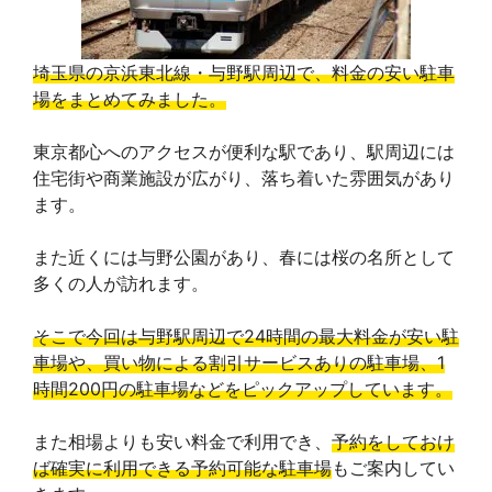
埼玉県の京浜東北線・与野駅周辺で、料金の安い駐車
場をまとめてみました。
東京都心へのアクセスが便利な駅であり、駅周辺には
住宅街や商業施設が広がり、落ち着いた雰囲気があり
ます。
また近くには与野公園があり、春には桜の名所として
多くの人が訪れます。
そこで今回は与野駅周辺で24時間の最大料金が安い駐
車場や、買い物による割引サービスありの駐車場、1
時間200円の駐車場などをピックアップしています。
また相場よりも安い料金で利用でき、
予約をしておけ
ば確実に利用できる予約可能な駐車場
もご案内してい