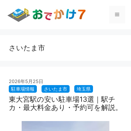
コ
ン
メ
テ
ン
ツ
ニ
へ
ス
さいたま市
ュ
キ
ッ
プ
ー
2026年5月25日
東大宮駅の安い駐車場13選｜駅チ
カ・最大料金あり・予約可を解説。