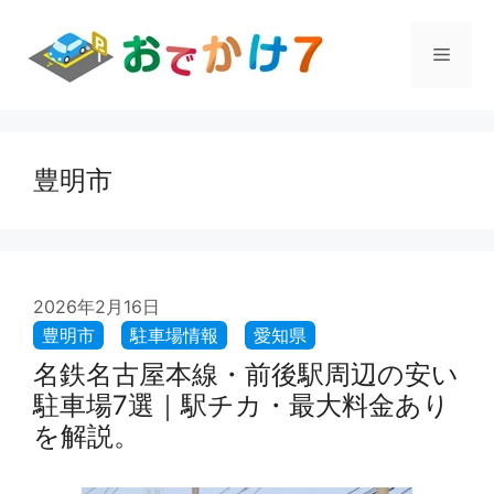
コ
ン
メ
テ
ン
ツ
ニ
へ
ス
豊明市
ュ
キ
ッ
プ
ー
2026年2月16日
名鉄名古屋本線・前後駅周辺の安い
駐車場7選｜駅チカ・最大料金あり
を解説。