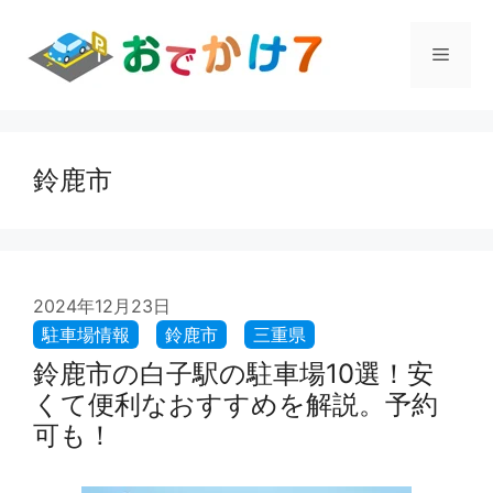
コ
ン
メ
テ
ン
ツ
ニ
へ
ス
鈴鹿市
ュ
キ
ッ
プ
ー
2024年12月23日
鈴鹿市の白子駅の駐車場10選！安
くて便利なおすすめを解説。予約
可も！