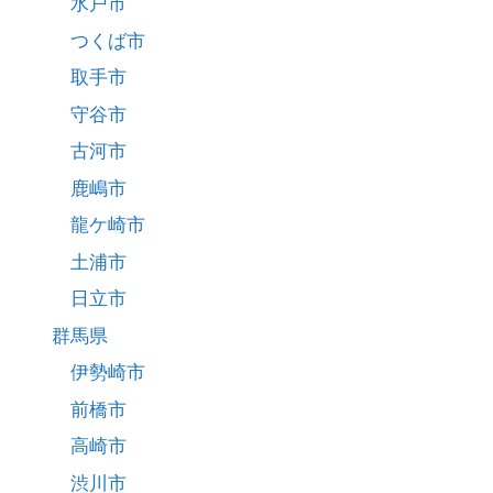
水戸市
つくば市
取手市
守谷市
古河市
鹿嶋市
龍ケ崎市
土浦市
日立市
群馬県
伊勢崎市
前橋市
高崎市
渋川市