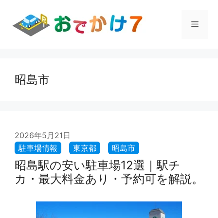
コ
ン
メ
テ
ン
ツ
ニ
へ
ス
昭島市
ュ
キ
ッ
プ
ー
2026年5月21日
昭島駅の安い駐車場12選｜駅チ
カ・最大料金あり・予約可を解説。