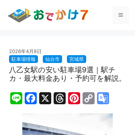
コ
ン
メ
テ
ン
ツ
ニ
へ
ス
ュ
2026年4月8日
キ
ッ
プ
八乙女駅の安い駐車場9選｜駅チ
ー
カ・最大料金あり・予約可を解説。
L
F
X
T
P
C
G
i
a
h
i
o
o
n
c
r
n
p
o
e
e
e
t
y
g