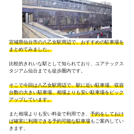
b
a
e
L
l
o
d
r
i
e
o
s
e
n
T
宮城県仙台市の八乙女駅周辺で、おすすめの駐車場を
k
s
k
r
まとめてみました。
t
a
比較的きれいな駅として知られており、ユアテックス
タジアム仙台までも徒歩圏内です。
n
s
そこで今回は八乙女駅周辺で、駅に近い駐車場、収容
台数の大きい駐車場、相場よりも安い駐車場をピック
l
アップしています。
a
また相場よりも安い料金で利用でき、
予約をしておけ
t
ば確実に利用できる予約可能な駐車場
もご案内してい
きます。
e