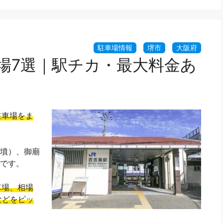
場7選｜駅チカ・最大料金あ
駐車場をま
墳）、御廟
です。
車場、相場
などをピッ