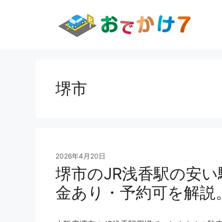
コ
ン
テ
ン
ツ
へ
ス
堺市
キ
ッ
プ
2026年4月20日
堺市のJR浅香駅の安い
金あり・予約可を解説