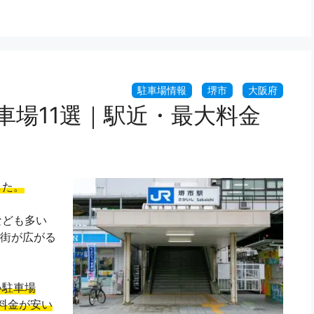
車場11選｜駅近・最大料金
した。
なども多い
街が広がる
い駐車場
料金が安い