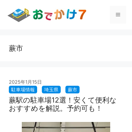
コ
ン
メ
テ
ン
ツ
ニ
へ
ス
蕨市
ュ
キ
ッ
プ
ー
2025年1月15日
蕨駅の駐車場12選！安くて便利な
おすすめを解説。予約可も！