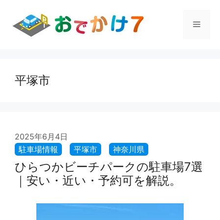
コ
ン
メ
テ
ン
ツ
ニ
へ
ス
平塚市
ュ
キ
ッ
プ
ー
2025年6月4日
ひらつかビーチパークの駐車場7選
｜安い・近い・予約可を解説。