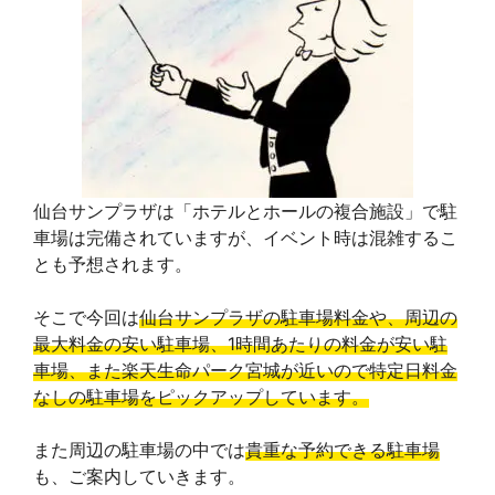
e
e
e
t
y
g
b
a
e
L
l
o
d
r
i
e
o
s
e
n
T
k
s
k
r
仙台サンプラザは「ホテルとホールの複合施設」で駐
車場は完備されていますが、イベント時は混雑するこ
t
a
とも予想されます。
n
そこで今回は
仙台サンプラザの駐車場料金や、周辺の
s
最大料金の安い駐車場、1時間あたりの料金が安い駐
車場、また楽天生命パーク宮城が近いので特定日料金
l
なしの駐車場をピックアップしています。
a
また周辺の駐車場の中では
貴重な予約できる駐車場
t
も、ご案内していきます。