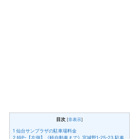
目次
[
非表示
]
1
仙台サンプラザの駐車場料金
2
特P-【左側】《軽自動車まで》宮城野1-25-23 駐車