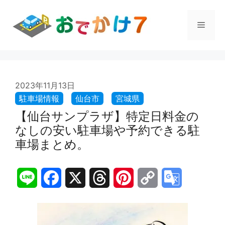
コ
ン
メ
テ
ン
ツ
ニ
へ
ス
ュ
2023年11月13日
キ
ッ
プ
【仙台サンプラザ】特定日料金の
ー
なしの安い駐車場や予約できる駐
車場まとめ。
L
F
X
T
P
C
G
i
a
h
i
o
o
n
c
r
n
p
o