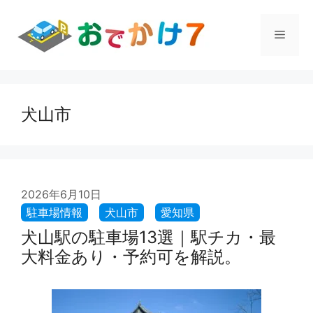
コ
ン
メ
テ
ン
ツ
ニ
へ
ス
犬山市
ュ
キ
ッ
プ
ー
2026年6月10日
犬山駅の駐車場13選｜駅チカ・最
大料金あり・予約可を解説。