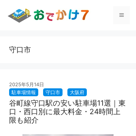
コ
ン
メ
テ
ン
ツ
ニ
へ
ス
守口市
ュ
キ
ッ
プ
ー
2025年5月14日
谷町線守口駅の安い駐車場11選｜東
口・西口別に最大料金・24時間上
限も紹介