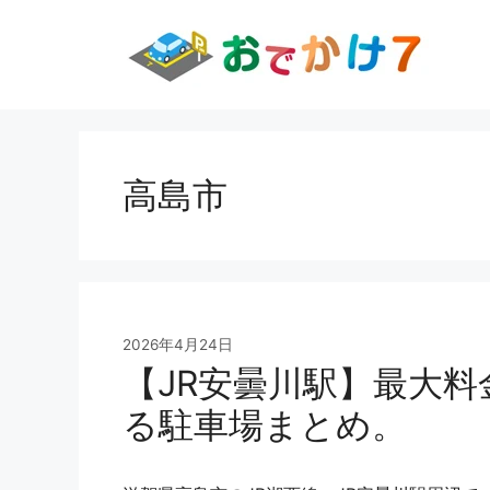
コ
ン
テ
ン
ツ
へ
ス
高島市
キ
ッ
プ
2026年4月24日
【JR安曇川駅】最大
る駐車場まとめ。