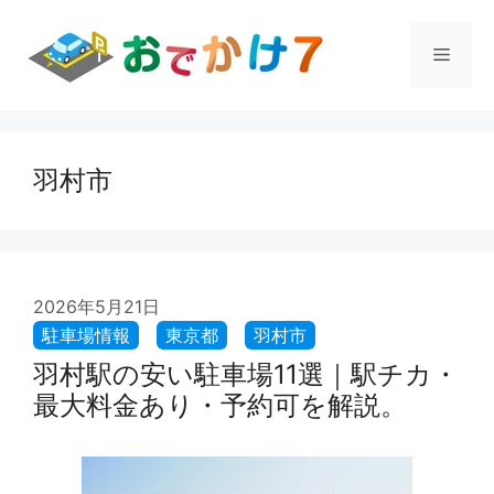
コ
ン
メ
テ
ン
ツ
ニ
へ
ス
羽村市
ュ
キ
ッ
プ
ー
2026年5月21日
羽村駅の安い駐車場11選｜駅チカ・
最大料金あり・予約可を解説。