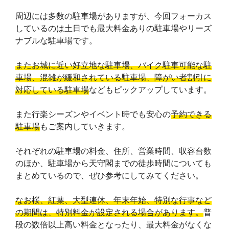
周辺には多数の駐車場がありますが、今回フォーカス
しているのは土日でも最大料金ありの駐車場やリーズ
ナブルな駐車場です。
またお城に近い好立地な駐車場、バイク駐車可能な駐
車場、混雑が緩和されている駐車場、障がい者割引に
対応している駐車場
などもピックアップしています。
また行楽シーズンやイベント時でも安心の
予約できる
駐車場
もご案内していきます。
それぞれの駐車場の料金、住所、営業時間、収容台数
のほか、駐車場から天守閣までの徒歩時間についても
まとめているので、ぜひ参考にしてみてください。
なお桜、紅葉、大型連休、年末年始、特別な行事など
の期間は、特別料金が設定される場合があります。
普
段の数倍以上高い料金となったり、最大料金がなくな