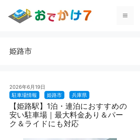
コ
ン
メ
テ
ン
ツ
ニ
へ
ス
姫路市
ュ
キ
ッ
プ
ー
2026年6月19日
【姫路駅】1泊・連泊におすすめの
安い駐車場｜最大料金あり＆パー
ク＆ライドにも対応