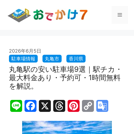
コ
ン
メ
テ
ン
ツ
ニ
へ
ス
ュ
2026年6月5日
キ
ッ
プ
丸亀駅の安い駐車場9選｜駅チカ・
ー
最大料金あり・予約可・1時間無料
を解説。
L
F
X
T
P
C
G
i
a
h
i
o
o
n
c
r
n
p
o