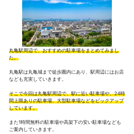
e
e
e
t
y
g
b
a
e
L
l
o
d
r
i
e
o
s
e
n
T
丸亀駅周辺で、おすすめの駐車場をまとめてみまし
k
s
k
r
た。
t
a
丸亀駅は丸亀城まで徒歩圏内にあり、駅周辺にはお店
なども充実していきます。
n
s
そこで今回は丸亀駅周辺で、駅に近い駐車場や、24時
間上限ありの駐車場、大型駐車場などをピックアップ
l
しています。
a
また1時間無料の駐車場や高架下の安い駐車場なども
t
ご案内していきます。