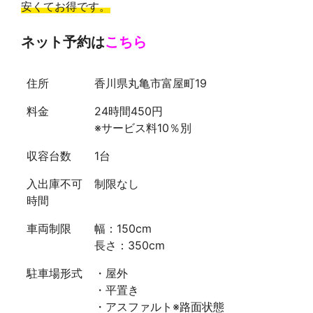
安くてお得です。
ネット予約は
こちら
住所
香川県丸亀市富屋町19
料金
24時間450円
※サービス料10％別
収容台数
1台
入出庫不可
制限なし
時間
車両制限
幅：150cm
長さ：350cm
駐車場形式
・屋外
・平置き
・アスファルト※路面状態