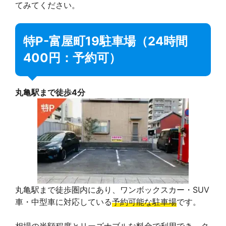
てみてください。
特P-富屋町19駐車場（24時間
400円：予約可）
丸亀駅まで徒歩4分
丸亀駅まで徒歩圏内にあり、ワンボックスカー・SUV
車・中型車に対応している
予約可能な駐車場
です。
相場の半額程度とリーズナブルな料金で利用でき、ク