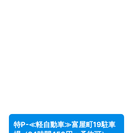
特P-≪軽自動車≫富屋町19駐車