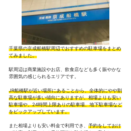
b
a
e
L
l
o
d
r
i
e
o
s
e
n
T
k
s
k
r
千葉県の京成船橋駅周辺でおすすめの駐車場をまとめ
てみました。
t
a
駅周辺は商業施設やお店、飲食店なども多く賑やかな
n
雰囲気の感じられるエリアです。
s
JR船橋駅が近い場所にあることから、全体的にやや割
l
高な駐車場が多い傾向にありますが、相場よりも安い
駐車場や、24時間上限ありの駐車場、地下駐車場など
a
をピックアップしています。
t
また相場よりも安い料金で利用でき、
予約をしておけ
e