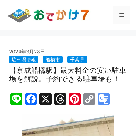
コ
ン
メ
テ
ン
ツ
ニ
へ
ス
ュ
2024年3月28日
キ
ッ
プ
【京成船橋駅】最大料金の安い駐車
ー
場を解説。予約できる駐車場も！
L
F
X
T
P
C
G
i
a
h
i
o
o
n
c
r
n
p
o
e
e
e
t
y
g