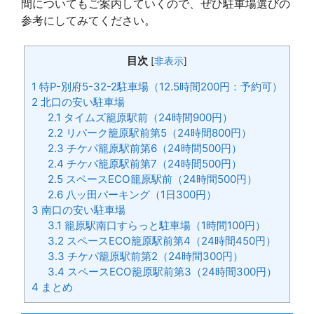
間についてもご案内していくので、ぜひ駐車場選びの
参考にしてみてください。
目次
[
非表示
]
1
特P-別府5-32-2駐車場（12.5時間200円：予約可）
2
北口の安い駐車場
2.1
タイムズ籠原駅前（24時間900円）
2.2
リパーク籠原駅前第5（24時間800円）
2.3
チケパ籠原駅前第6（24時間500円）
2.4
チケパ籠原駅前第7（24時間500円）
2.5
スペースECO籠原駅前（24時間500円）
2.6
八ッ田パーキング（1日300円）
3
南口の安い駐車場
3.1
籠原駅南口すらっと駐車場（1時間100円）
3.2
スペースECO籠原駅前第4（24時間450円）
3.3
チケパ籠原駅前第2（24時間300円）
3.4
スペースECO籠原駅前第3（24時間300円）
4
まとめ