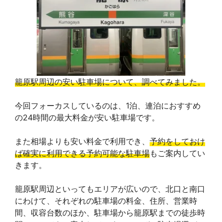
b
a
e
L
l
o
d
r
i
e
o
s
e
n
T
k
s
k
r
籠原駅周辺の安い駐車場について、調べてみました。
t
a
今回フォーカスしているのは、1泊、連泊におすすめ
の24時間の最大料金が安い駐車場です。
n
s
また相場よりも安い料金で利用でき、
予約をしておけ
ば確実に利用できる予約可能な駐車場
もご案内してい
l
きます。
a
籠原駅周辺といってもエリアが広いので、北口と南口
t
にわけて、それぞれの駐車場の料金、住所、営業時
間、収容台数のほか、駐車場から籠原駅までの徒歩時
e