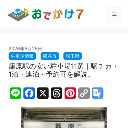
コ
ン
メ
テ
ン
ツ
ニ
へ
ス
ュ
2026年5月25日
キ
ッ
プ
籠原駅の安い駐車場11選｜駅チカ・
ー
1泊・連泊・予約可を解説。
L
F
X
T
P
C
G
i
a
h
i
o
o
n
c
r
n
p
o
e
e
e
t
y
g