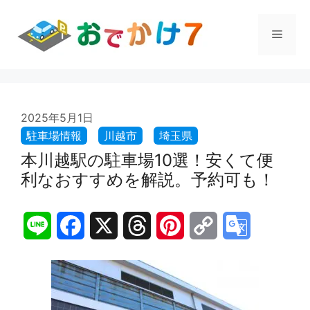
コ
ン
メ
テ
ン
ツ
ニ
へ
ス
ュ
2025年5月1日
キ
ッ
プ
本川越駅の駐車場10選！安くて便
ー
利なおすすめを解説。予約可も！
L
F
X
T
P
C
G
i
a
h
i
o
o
n
c
r
n
p
o
e
e
e
t
y
g