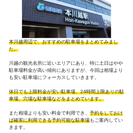
b
a
e
L
l
o
d
r
i
e
o
s
e
n
T
本川越周辺で、おすすめの駐車場をまとめてみまし
k
s
k
r
た。
t
a
川越の観光名所に近いエリアにあり、特に土日はやや
駐車場料金が高い傾向にありますが、今回は相場より
n
も安い駐車場にフォーカスしていきます。
s
休日でも上限料金が安い駐車場、24時間上限ありの駐
l
車場、穴場な駐車場などをまとめています。
a
また相場よりも安い料金で利用でき、
予約をしておけ
t
ば確実に利用できる予約可能な駐車場
もご案内してい
きます。
e