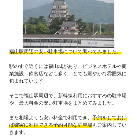
e
e
e
t
y
g
b
a
e
L
l
o
d
r
i
e
o
s
e
n
T
福山駅周辺の安い駐車場について調べてみました。
k
s
k
r
駅のすぐ近くには福山城があり、ビジネスホテルや商
t
a
業施設、飲食店なども多く、とても賑やかな雰囲気に
包まれています。
n
s
そこで福山駅周辺で、新幹線利用におすすめの駐車場
や、最大料金の安い駐車場をまとめてみました。
l
また相場よりも安い料金で利用でき、
予約をしておけ
a
ば確実に利用できる予約可能な駐車場
もご案内してい
t
きます。