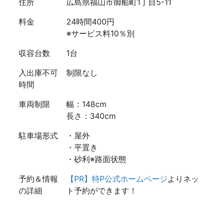
住所
広島県福山市御船町1丁目5-11
料金
24時間400円
※サービス料10％別
収容台数
1台
入出庫不可
制限なし
時間
車両制限
幅：148cm
長さ：340cm
駐車場形式
・屋外
・平置き
・砂利※路面状態
予約＆情報
【PR】特P公式ホームページ
よりネッ
の詳細
ト予約ができます！