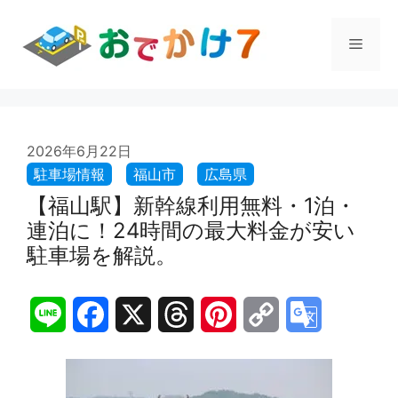
コ
ン
メ
テ
ン
ツ
ニ
へ
ス
ュ
2026年6月22日
キ
ッ
プ
【福山駅】新幹線利用無料・1泊・
ー
連泊に！24時間の最大料金が安い
駐車場を解説。
L
F
X
T
P
C
G
i
a
h
i
o
o
n
c
r
n
p
o