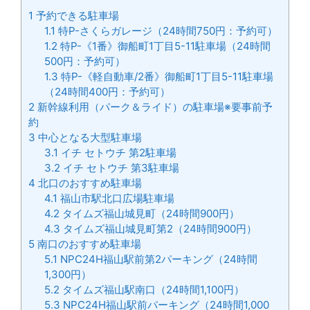
1
予約できる駐車場
1.1
特P-さくらガレージ（24時間750円：予約可）
1.2
特P-《1番》御船町1丁目5-11駐車場（24時間
500円：予約可）
1.3
特P-《軽自動車/2番》御船町1丁目5-11駐車場
（24時間400円：予約可）
2
新幹線利用（パーク＆ライド）の駐車場※要事前予
約
3
中心となる大型駐車場
3.1
イチ セトウチ 第2駐車場
3.2
イチ セトウチ 第3駐車場
4
北口のおすすめ駐車場
4.1
福山市駅北口広場駐車場
4.2
タイムズ福山城見町（24時間900円）
4.3
タイムズ福山城見町第2（24時間900円）
5
南口のおすすめ駐車場
5.1
NPC24H福山駅前第2パーキング（24時間
1,300円）
5.2
タイムズ福山駅南口（24時間1,100円）
5.3
NPC24H福山駅前パーキング（24時間1,000