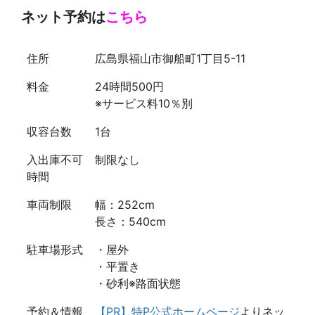
ネット予約は
こちら
住所
広島県福山市御船町1丁目5-11
料金
24時間500円
※サービス料10％別
収容台数
1台
入出庫不可
制限なし
時間
車両制限
幅：252cm
長さ：540cm
駐車場形式
・屋外
・平置き
・砂利※路面状態
予約＆情報
【PR】特P公式ホームページ
よりネッ