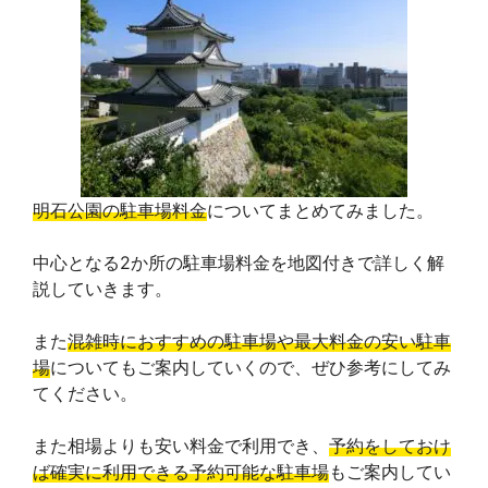
e
e
e
t
y
g
b
a
e
L
l
o
d
r
i
e
o
s
e
n
T
k
s
k
r
明石公園の駐車場料金
についてまとめてみました。
t
a
中心となる2か所の駐車場料金を地図付きで詳しく解
説していきます。
n
s
また
混雑時におすすめの駐車場や最大料金の安い駐車
場
についてもご案内していくので、ぜひ参考にしてみ
l
てください。
a
また相場よりも安い料金で利用でき、
予約をしておけ
t
ば確実に利用できる予約可能な駐車場
もご案内してい