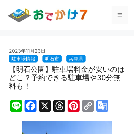
コ
ン
メ
テ
ン
ツ
ニ
へ
ス
ュ
2023年11月23日
キ
ッ
プ
【明石公園】駐車場料金が安いのは
ー
どこ？予約できる駐車場や30分無
料も！
L
F
X
T
P
C
G
i
a
h
i
o
o
n
c
r
n
p
o